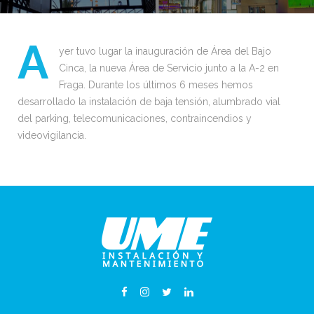
A
yer tuvo lugar la inauguración de
Área del Bajo
Cinca
​, la nueva Área de Servicio junto a la A-2 en
Fraga.
Durante los últimos 6 meses hemos
desarrollado la instalación de baja tensión, alumbrado vial
del parking, telecomunicaciones, contraincendios y
videovigilancia.
Facebook
Instagram
Twitter
Linkedin