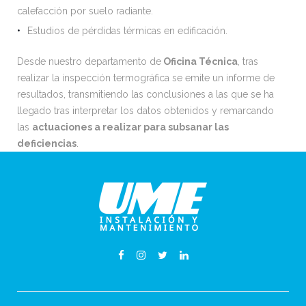
calefacción por suelo radiante.
Estudios de pérdidas térmicas en edificación.
Desde nuestro departamento de
Oficina Técnica
, tras
realizar la inspección termográfica se emite un informe de
resultados, transmitiendo las conclusiones a las que se ha
llegado tras interpretar los datos obtenidos y remarcando
las
actuaciones a realizar para subsanar las
deficiencias
.
Facebook
Instagram
Twitter
Linkedin