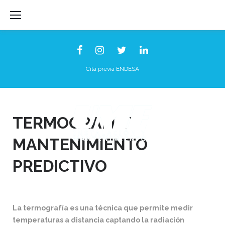
Skip
to
content
Facebook
Instagram
Twitter
Linkedin
Cita previa ENDESA
Termografía
y
TERMOGRAFÍA Y
mantenimiento
MANTENIMIENTO
predictivo
PREDICTIVO
La termografía es una técnica que permite medir
temperaturas a distancia captando la radiación